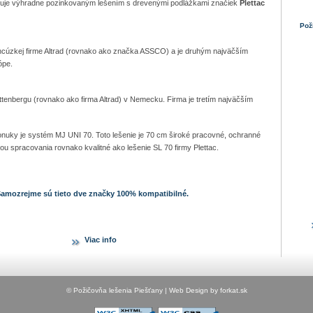
uje výhradne pozinkovaným lešením s drevenými podlážkami značiek
Plettac
Pož
ancúzkej firme Altrad (rovnako ako značka ASSCO) a je druhým najväčším
ópe.
ttenbergu (rovnako ako firma Altrad) v Nemecku. Firma je tretím najväčším
nuky je systém MJ UNI 70. Toto lešenie je 70 cm široké pracovné, ochranné
itou spracovania rovnako kvalitné ako lešenie SL 70 firmy Plettac.
amozrejme sú tieto dve značky 100% kompatibilné.
Viac info
© Požičovňa lešenia Piešťany |
Web Design by forkat.sk