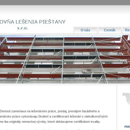
O nás
Cenník
Re
 činnosti zameriava na lešenárske práce, predaj, prenájom fasádneho a
enárske práce vykonávaju školení a certifikovaní lešenári s niekolkoročnými
iba originály nemeckej výroby, ktoré deklarujeme certifikátom kvality.
FAK