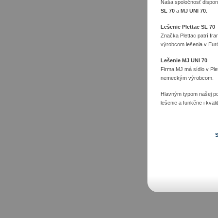
Naša spoločnosť dispon
SL 70
a
MJ UNI 70
.
Lešenie Plettac SL 70
Značka Plettac patrí fr
výrobcom lešenia v Eur
Lešenie MJ UNI 70
Firma MJ má sídlo v Ple
nemeckým výrobcom.
Hlavným typom našej po
lešenie a funkčne i kval
S