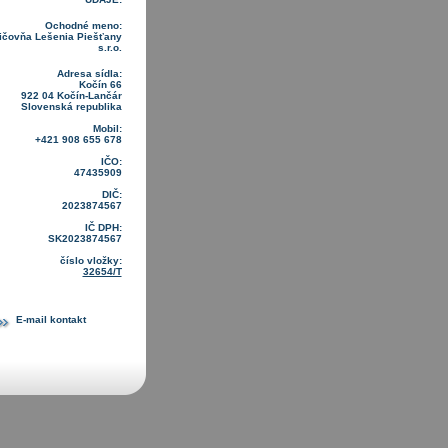
Ochodné meno:
ičovňa Lešenia Piešťany
s.r.o.
Adresa sídla:
Kočín 66
922 04 Kočín-Lančár
Slovenská republika
Mobil:
+421 908 655 678
IČO:
47435909
DIČ:
2023874567
IČ DPH:
SK2023874567
číslo vložky:
32654/T
E-mail kontakt